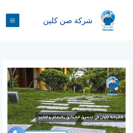
خطي
لى
لمحتوى
شركة صن كلين