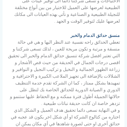
الاحتياجات و تسعى شركتنا دائما الى توفير عينات على
الطبيعية لعرضها على العميل للاختيار من بين أنواع مختلفة
للنجيلة الطبيعية و الصناعية و نأتي بهذه العيانات الى مكانك
لعرضها عليك لتوفير الوقت و الجهد .
منسق حدائق الدمام والخبر
تعطي الحدائق راحه نفسية عند النظر اليها و هي في حالة
منسقة و مرتبة و تكون مريحة للعين ، لذلك تسعى شركتنا و
التي تعتبر افضل شركة تنسيق حدائق الدمام والخبر الى تحقيق
اقصى درجات الجمال في الحديقة من حيث قص الأشجار و
زراعة الظهور الجمالية و النخيل و تركيب النجيل و النوافير و
الشلالات بالإضافة الى تجهيز الملاعب الكبيرة و الاحترافية و
تمهيدها بشكل ممتاز ، كما ان الشركة تقدم خدمة التنظيف
الدوري و الصيانة الدورية للحدائق الخاصة بك لتظل على
حالاتها الجميلة أطول فترة ممكنه و مع الحفاظ عليها ستنمو و
تزدهر خاصة ان كانت حديقة نباتات طبيعية .
و في النهاية نسعى دائما تحقيق هدف العميل و الشكل الذي
اختاره من كتالوج الشركة او أي شكل اخر يكون قد عجبه في
حدائق أخرى او حتى لصورة شاهدها في أي مكان يمكن ان