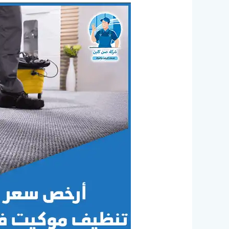
شركة
تنظيف
موكيت
بالدمام
بـ
8
ريال
المتر
|
0565703879