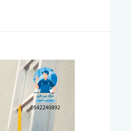
شركه
تنظيف
مكيفات
بالخبر
|
0565703879