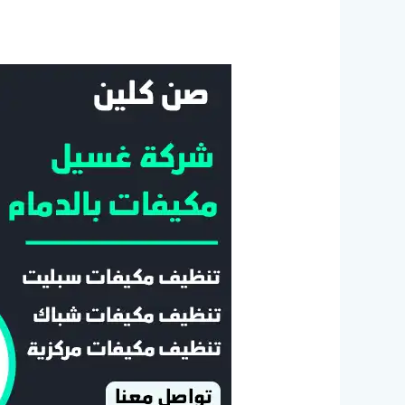
شركة
غسيل
مكيفات
بالدمام
30
ريال