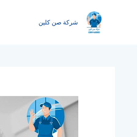
خطي
لى
لمحتوى
شركة صن كلين