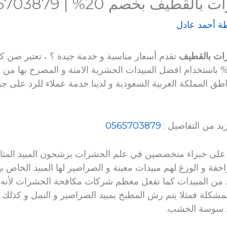
ف بخصم 20% | 0565703879
ة
أحمد عادل
ات بالقطيف
تقدم أسعار مناسبة و خدمة جيدة ؟ ، تعتبر صن 
دمة مكافحة الحشرات بخصم 20% باستخدام افضل المبيدات الحشرية الامنة و المصرح
ق المملكة العربية السعودية و لدينا خدمة عملاء للرد على ج
يد من التفاصيل :
0565703879
ت على خبراء متخصصين في علم الحشرات يرشحون المبيد المث
حفة و الوزغ لهم مبيدات معينة و الصراصير لها المبيد الخاص ب
 من المبيدات كما تفعل معظم شركات مكافحة الحشرات لأنه
مشكلة فمثلا يتم رش المطبخ بمبيد الصراصير و النمل و كذلك 
د سوسة الخشب.