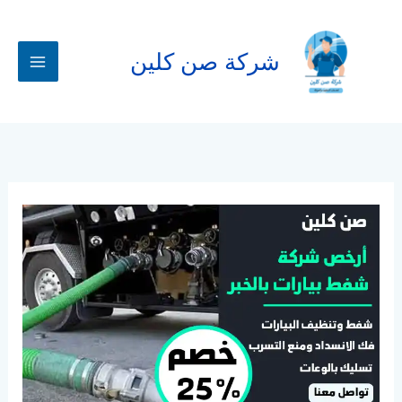
خطي
لى
لمحتوى
شركة صن كلين