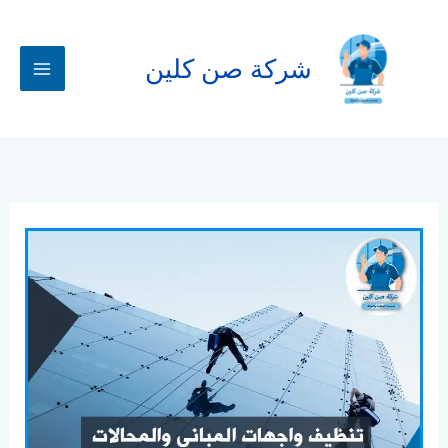
خطي
لى
لمحتوى
شركة صن كلين