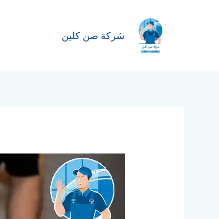
خطي
لى
لمحتوى
شركة صن كلين