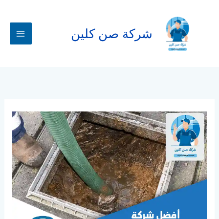
خطي
لى
لمحتوى
شركة صن كلين