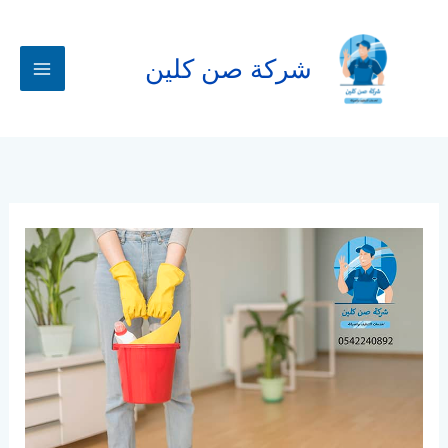
خطي
لى
لمحتوى
شركة صن كلين