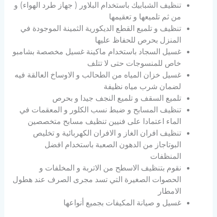
تنظيف الشبابيك باستخدام البلاور ( جهاز طرد الهواء) و
من ثم تلميعها و تعقيمها
تنظيف و تلميع القطع الديكورية الثمينة الموجودة في
المنزل بحرص للحفاظ عليها
غسيل السجاد باستخدام ماكينة غسيل مخصصة بشامبو
خاص للمنسوجات حتى لا تتلف
غسيل خزان المياه من الطحالب و الاوساخ العالقة فيه
لضمان شرب مياه نظيفة
تلميع السقف و تلميع النجف جيدا و بحرص
تنظيف المسابح و ضبط نسب الكلور و المعقمات في
الماء اعتمادا على فنيين تنظيف مسابح متخصصين
تنظيف افران الغاز و الافران الكهربائية و تخليص
البوتاجاز من الدهون الصعبة باستخدام افضل
المنظفات
نقوم بتنظيف الاسطح من الاتربة و المخلفات و
الحصوات الصغيرة التي تسد مجرى الصرف عند هطول
الامطار
غسيل و صيانة المكيفات بجميع أنواعها