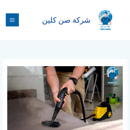
خطي
لى
لمحتوى
شركة صن كلين